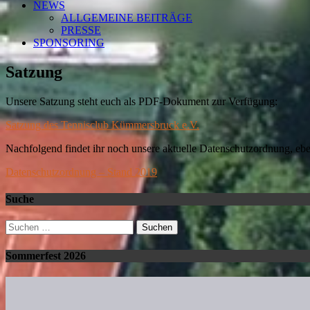
NEWS
ALLGEMEINE BEITRÄGE
PRESSE
SPONSORING
Satzung
Unsere Satzung steht euch als PDF-Dokument zur Verfügung:
Satzung des Tennisclub Kümmersbruck e.V.
Nachfolgend findet ihr noch unsere aktuelle Datenschutzordnung, eb
Datenschutzordnung – Stand 2019
Suche
Suchen
nach:
Sommerfest 2026