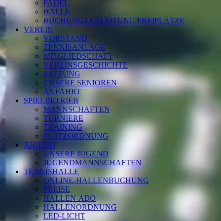
PADEL
HALLE
BUCHUNGSANLEITUNG FREIPLÄTZE
VEREIN
VORSTAND
TENNISANLAGE
MITGLIEDSCHAFT
VEREINSGESCHICHTE
SATZUNG
UNSERE SENIOREN
ANFAHRT
SPIELBETRIEB
MANNSCHAFTEN
TURNIERE
TRAINING
PLATZORDNUNG
JUGEND
UNSERE JUGEND
JUGENDMANNSCHAFTEN
TENNISHALLE
ONLINE-HALLENBUCHUNG
PREISE
HALLEN-ABO
HALLENORDNUNG
LED-LICHT