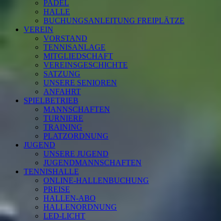
PADEL
HALLE
BUCHUNGSANLEITUNG FREIPLÄTZE
VEREIN
VORSTAND
TENNISANLAGE
MITGLIEDSCHAFT
VEREINSGESCHICHTE
SATZUNG
UNSERE SENIOREN
ANFAHRT
SPIELBETRIEB
MANNSCHAFTEN
TURNIERE
TRAINING
PLATZORDNUNG
JUGEND
UNSERE JUGEND
JUGENDMANNSCHAFTEN
TENNISHALLE
ONLINE-HALLENBUCHUNG
PREISE
HALLEN-ABO
HALLENORDNUNG
LED-LICHT