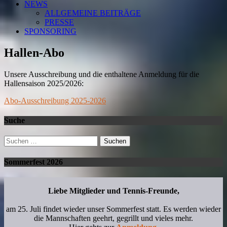
NEWS
ALLGEMEINE BEITRÄGE
PRESSE
SPONSORING
Hallen-Abo
Unsere Ausschreibung und die enthaltene Anmeldung für die
Hallensaison 2025/2026:
Abo-Ausschreibung 2025-2026
Suche
Suchen
nach:
Sommerfest 2026
Liebe Mitglieder und Tennis-Freunde,
am 25. Juli findet wieder unser Sommerfest statt. Es werden wieder
die Mannschaften geehrt, gegrillt und vieles mehr.